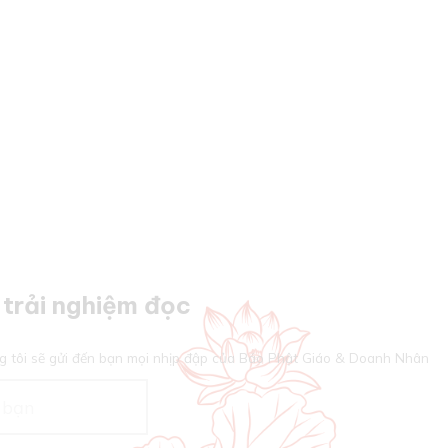
trải nghiệm đọc
g tôi sẽ gửi đến bạn mọi nhịp đập của Báo Phật Giáo & Doanh Nhân