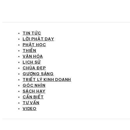
TIN TỨC
LỜI PHẬT DẠY
PHẬT HỌC
THIỀN
VĂN HÓA
LỊCH SỬ
CHÙA ĐẸP
GƯƠNG SÁNG
TRIẾT LÝ KINH DOANH
GÓC NHÌN
SÁCH HAY
CẦN BIẾT
TƯ VẤN
VIDEO