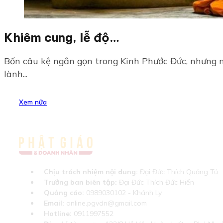
Khiêm cung, lễ độ…
Bốn câu kệ ngắn gọn trong Kinh Phước Đức, nhưng 
lành...
Xem nữa
Chịu trách nhiệm nội dung:
Đại Đức Thích Quảng Tú
Trưởng ban biên tập:
Đại Đức Thích Đức Hiển
Quảng cáo:
0989030102 - Khánh Ly
Email:
online.pgvdn@gmail.com
Hotline:
0911997552