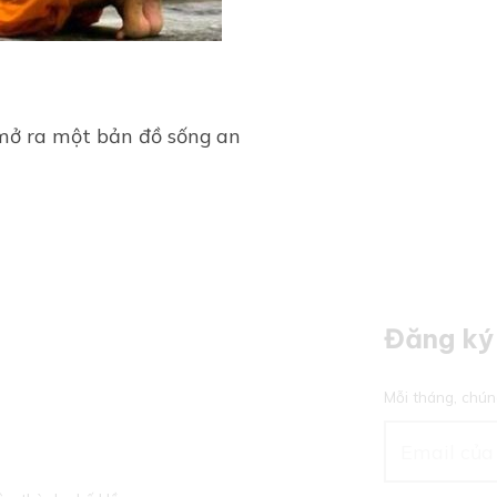
mở ra một bản đồ sống an
Đăng ký 
Mỗi tháng, chún