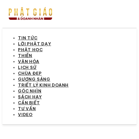
TIN TỨC
LỜI PHẬT DẠY
PHẬT HỌC
THIỀN
VĂN HÓA
LỊCH SỬ
CHÙA ĐẸP
GƯƠNG SÁNG
TRIẾT LÝ KINH DOANH
GÓC NHÌN
SÁCH HAY
CẦN BIẾT
TƯ VẤN
VIDEO