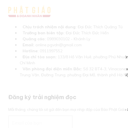
Chịu trách nhiệm nội dung:
Đại Đức Thích Quảng Tú
Trưởng ban biên tập:
Đại Đức Thích Đức Hiển
Quảng cáo:
0989030102 - Khánh Ly
Email:
online.pgvdn@gmail.com
Hotline:
0911997552
Địa chỉ tòa soạn:
133/8 Hồ Văn Huê, phường Phú Nhuận
Chí Minh
Văn phòng đại diện miền Bắc:
Số 32 BT4-3, Vinaconex 
Trung Văn, Đường Trung, phường Đại Mỗ, thành phố Hà Nộ
Đăng ký trải nghiệm đọc
Mỗi tháng, chúng tôi sẽ gửi đến bạn mọi nhịp đập của Báo Phật Giá