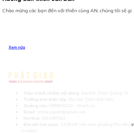
Chào mừng các bạn đến với thiền cùng AN, chúng tôi sẽ giúp
Xem nữa
Chịu trách nhiệm nội dung:
Đại Đức Thích Quảng Tú
Trưởng ban biên tập:
Đại Đức Thích Đức Hiển
Quảng cáo:
0989030102 - Khánh Ly
Email:
online.pgvdn@gmail.com
Hotline:
0911997552
Địa chỉ tòa soạn:
133/8 Hồ Văn Huê, phường Phú Nhuận
Chí Minh