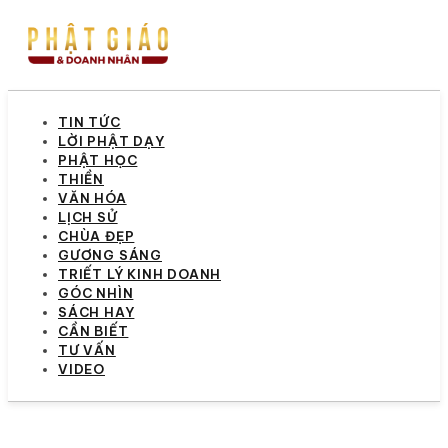
TIN TỨC
LỜI PHẬT DẠY
PHẬT HỌC
THIỀN
VĂN HÓA
LỊCH SỬ
CHÙA ĐẸP
GƯƠNG SÁNG
TRIẾT LÝ KINH DOANH
GÓC NHÌN
SÁCH HAY
CẦN BIẾT
TƯ VẤN
VIDEO