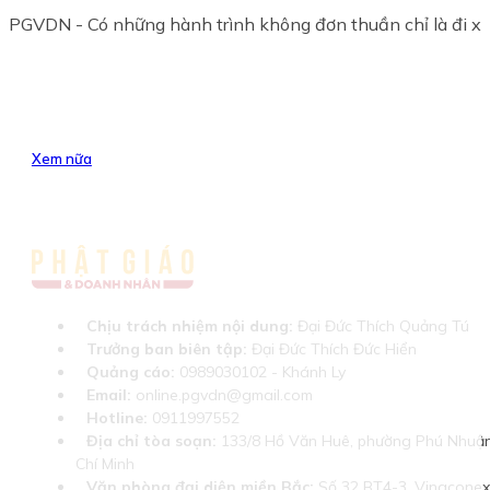
PGVDN - Có những hành trình không đơn thuần chỉ là đi xa m
Xem nữa
Chịu trách nhiệm nội dung:
Đại Đức Thích Quảng Tú
Trưởng ban biên tập:
Đại Đức Thích Đức Hiển
Quảng cáo:
0989030102 - Khánh Ly
Email:
online.pgvdn@gmail.com
Hotline:
0911997552
Địa chỉ tòa soạn:
133/8 Hồ Văn Huê, phường Phú Nhuận
Chí Minh
Văn phòng đại diện miền Bắc:
Số 32 BT4-3, Vinaconex 