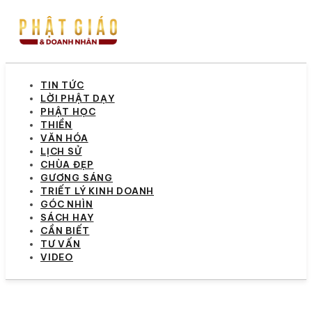
TIN TỨC
LỜI PHẬT DẠY
PHẬT HỌC
THIỀN
VĂN HÓA
LỊCH SỬ
CHÙA ĐẸP
GƯƠNG SÁNG
TRIẾT LÝ KINH DOANH
GÓC NHÌN
SÁCH HAY
CẦN BIẾT
TƯ VẤN
VIDEO