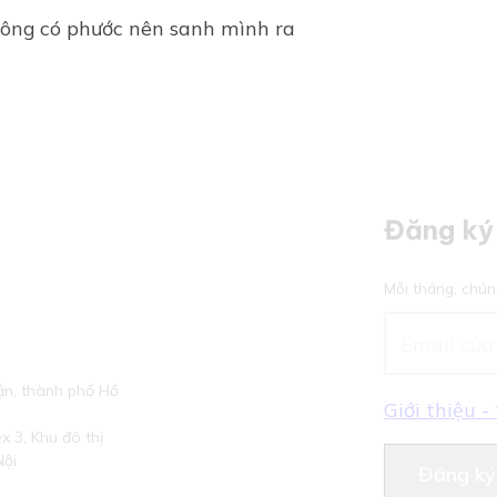
hông có phước nên sanh mình ra
Đăng ký 
Mỗi tháng, chún
n, thành phố Hồ
Giới thiệu 
 3, Khu đô thị
Nội
Đăng ký