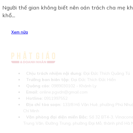
Người thế gian không biết nên oán trách cha mẹ k
khổ....
Xem nữa
Chịu trách nhiệm nội dung:
Đại Đức Thích Quảng Tú
Trưởng ban biên tập:
Đại Đức Thích Đức Hiển
Quảng cáo:
0989030102 - Khánh Ly
Email:
online.pgvdn@gmail.com
Hotline:
0911997552
Địa chỉ tòa soạn:
133/8 Hồ Văn Huê, phường Phú Nhuậ
Chí Minh
Văn phòng đại diện miền Bắc:
Số 32 BT4-3, Vinaconex
Trung Văn, Đường Trung, phường Đại Mỗ, thành phố Hà 