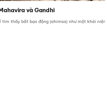
Mahavira và Gandhi
 tìm thấy bất bạo động (ahimsa) như một khái niệm tr