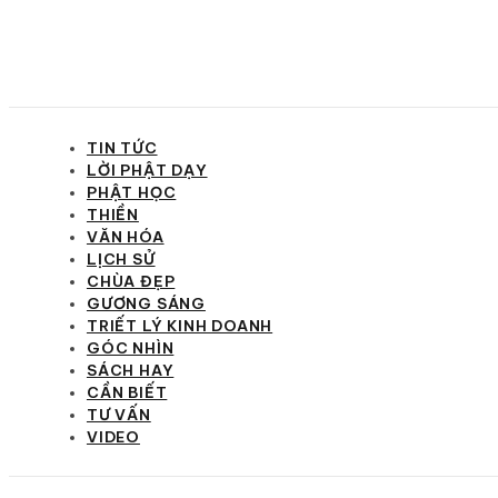
TIN TỨC
LỜI PHẬT DẠY
PHẬT HỌC
THIỀN
VĂN HÓA
LỊCH SỬ
CHÙA ĐẸP
GƯƠNG SÁNG
TRIẾT LÝ KINH DOANH
GÓC NHÌN
SÁCH HAY
CẦN BIẾT
TƯ VẤN
VIDEO