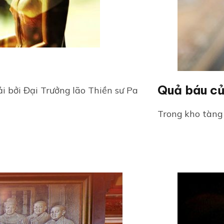
Quả báu củ
i bởi Đại Trưởng lão Thiền sư Pa
Trong kho tàng