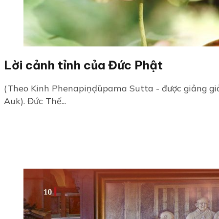
Lời cảnh tỉnh của Đức Phật
(Theo Kinh Phena­piṇḍūpama Sutta - được giảng giả
Auk). Đức Thế...