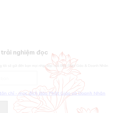
trải nghiệm đọc
g tôi sẽ gửi đến bạn mọi nhịp đập của Báo Phật Giáo & Doanh Nhân
- tôn chỉ - mục đích Báo Phật Giáo và Doanh Nhân