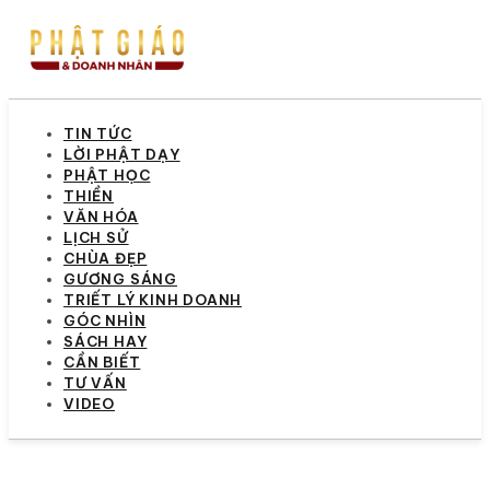
TIN TỨC
LỜI PHẬT DẠY
PHẬT HỌC
THIỀN
VĂN HÓA
LỊCH SỬ
CHÙA ĐẸP
GƯƠNG SÁNG
TRIẾT LÝ KINH DOANH
GÓC NHÌN
SÁCH HAY
CẦN BIẾT
TƯ VẤN
VIDEO