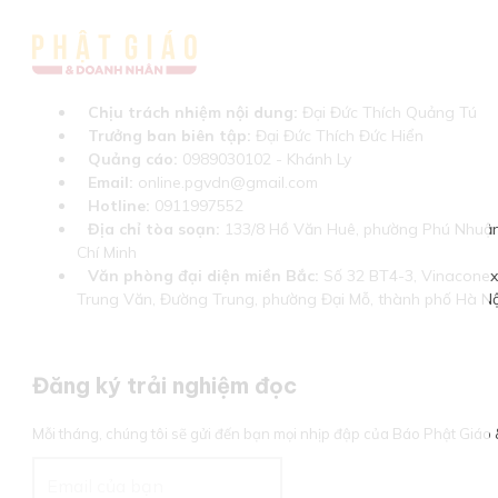
Chịu trách nhiệm nội dung:
Đại Đức Thích Quảng Tú
Trưởng ban biên tập:
Đại Đức Thích Đức Hiển
Quảng cáo:
0989030102 - Khánh Ly
Email:
online.pgvdn@gmail.com
Hotline:
0911997552
Địa chỉ tòa soạn:
133/8 Hồ Văn Huê, phường Phú Nhuận
Chí Minh
Văn phòng đại diện miền Bắc:
Số 32 BT4-3, Vinaconex 
Trung Văn, Đường Trung, phường Đại Mỗ, thành phố Hà Nộ
Đăng ký trải nghiệm đọc
Mỗi tháng, chúng tôi sẽ gửi đến bạn mọi nhịp đập của Báo Phật Giá