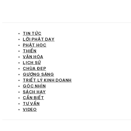
TIN TỨC
LỜI PHẬT DẠY
PHẬT HỌC
THIỀN
VĂN HÓA
LỊCH SỬ
CHÙA ĐẸP
GƯƠNG SÁNG
TRIẾT LÝ KINH DOANH
GÓC NHÌN
SÁCH HAY
CẦN BIẾT
TƯ VẤN
VIDEO