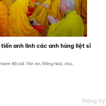
ến anh linh các anh hùng liệt sĩ
 Nam Bộ (xã Tân An, Đồng Nai), chư...
Đăng ký 