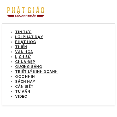
TIN TỨC
LỜI PHẬT DẠY
PHẬT HỌC
THIỀN
VĂN HÓA
LỊCH SỬ
CHÙA ĐẸP
GƯƠNG SÁNG
TRIẾT LÝ KINH DOANH
GÓC NHÌN
SÁCH HAY
CẦN BIẾT
TƯ VẤN
VIDEO