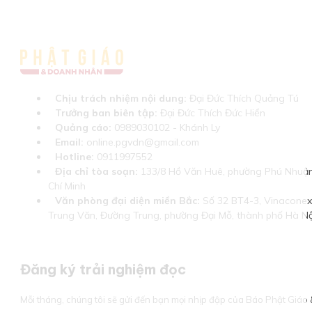
Chịu trách nhiệm nội dung:
Đại Đức Thích Quảng Tú
Trưởng ban biên tập:
Đại Đức Thích Đức Hiển
Quảng cáo:
0989030102 - Khánh Ly
Email:
online.pgvdn@gmail.com
Hotline:
0911997552
Địa chỉ tòa soạn:
133/8 Hồ Văn Huê, phường Phú Nhuận
Chí Minh
Văn phòng đại diện miền Bắc:
Số 32 BT4-3, Vinaconex 
Trung Văn, Đường Trung, phường Đại Mỗ, thành phố Hà Nộ
Đăng ký trải nghiệm đọc
Mỗi tháng, chúng tôi sẽ gửi đến bạn mọi nhịp đập của Báo Phật Giá