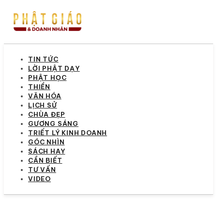
TIN TỨC
LỜI PHẬT DẠY
PHẬT HỌC
THIỀN
VĂN HÓA
LỊCH SỬ
CHÙA ĐẸP
GƯƠNG SÁNG
TRIẾT LÝ KINH DOANH
GÓC NHÌN
SÁCH HAY
CẦN BIẾT
TƯ VẤN
VIDEO