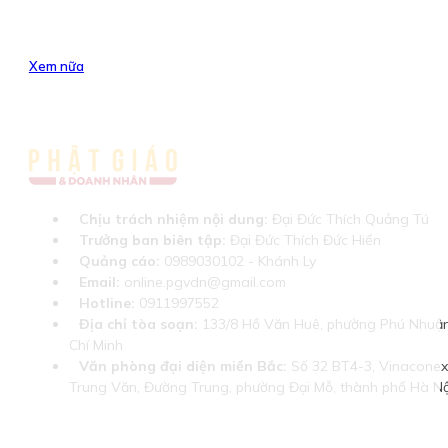
Xem nữa
Chịu trách nhiệm nội dung:
Đại Đức Thích Quảng Tú
Trưởng ban biên tập:
Đại Đức Thích Đức Hiển
Quảng cáo:
0989030102 - Khánh Ly
Email:
online.pgvdn@gmail.com
Hotline:
0911997552
Địa chỉ tòa soạn:
133/8 Hồ Văn Huê, phường Phú Nhuận
Chí Minh
Văn phòng đại diện miền Bắc:
Số 32 BT4-3, Vinaconex 
Trung Văn, Đường Trung, phường Đại Mỗ, thành phố Hà Nộ