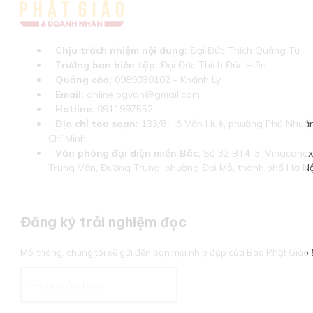
Chịu trách nhiệm nội dung:
Đại Đức Thích Quảng Tú
Trưởng ban biên tập:
Đại Đức Thích Đức Hiển
Quảng cáo:
0989030102 - Khánh Ly
Email:
online.pgvdn@gmail.com
Hotline:
0911997552
Địa chỉ tòa soạn:
133/8 Hồ Văn Huê, phường Phú Nhuận
Chí Minh
Văn phòng đại diện miền Bắc:
Số 32 BT4-3, Vinaconex 
Trung Văn, Đường Trung, phường Đại Mỗ, thành phố Hà Nộ
Đăng ký trải nghiệm đọc
Mỗi tháng, chúng tôi sẽ gửi đến bạn mọi nhịp đập của Báo Phật Giá