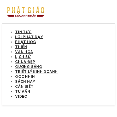
TIN TỨC
LỜI PHẬT DẠY
PHẬT HỌC
THIỀN
VĂN HÓA
LỊCH SỬ
CHÙA ĐẸP
GƯƠNG SÁNG
TRIẾT LÝ KINH DOANH
GÓC NHÌN
SÁCH HAY
CẦN BIẾT
TƯ VẤN
VIDEO