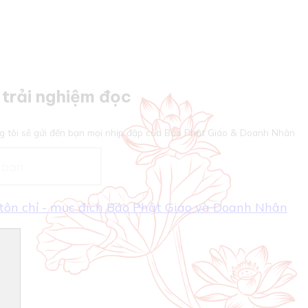
trải nghiệm đọc
g tôi sẽ gửi đến bạn mọi nhịp đập của Báo Phật Giáo & Doanh Nhân
- tôn chỉ - mục đích Báo Phật Giáo và Doanh Nhân