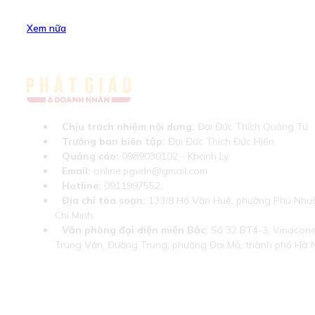
Xem nữa
Chịu trách nhiệm nội dung:
Đại Đức Thích Quảng Tú
Trưởng ban biên tập:
Đại Đức Thích Đức Hiển
Quảng cáo:
0989030102 - Khánh Ly
Email:
online.pgvdn@gmail.com
Hotline:
0911997552
Địa chỉ tòa soạn:
133/8 Hồ Văn Huê, phường Phú Nhuậ
Chí Minh
Văn phòng đại diện miền Bắc:
Số 32 BT4-3, Vinaconex
Trung Văn, Đường Trung, phường Đại Mỗ, thành phố Hà 