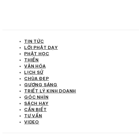
TIN TỨC
LỜI PHẬT DẠY
PHẬT HỌC
THIỀN
VĂN HÓA
LỊCH SỬ
CHÙA ĐẸP
GƯƠNG SÁNG
TRIẾT LÝ KINH DOANH
GÓC NHÌN
SÁCH HAY
CẦN BIẾT
TƯ VẤN
VIDEO