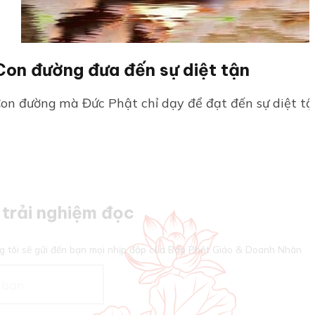
Con đường đưa đến sự diệt tận
on đường mà Đức Phật chỉ dạy để đạt đến sự diệt tận
trải nghiệm đọc
g tôi sẽ gửi đến bạn mọi nhịp đập của Báo Phật Giáo & Doanh Nhân