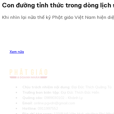
Con đường tỉnh thức trong dòng lịch 
Khi nhìn lại nửa thế kỷ Phật giáo Việt Nam hiện diệ
Xem nữa
Chịu trách nhiệm nội dung:
Đại Đức Thích Quảng Tú
Trưởng ban biên tập:
Đại Đức Thích Đức Hiển
Quảng cáo:
0989030102 - Khánh Ly
Email:
online.pgvdn@gmail.com
Hotline:
0911997552
Địa chỉ tòa soạn:
133/8 Hồ Văn Huê, phường Phú Nhuậ