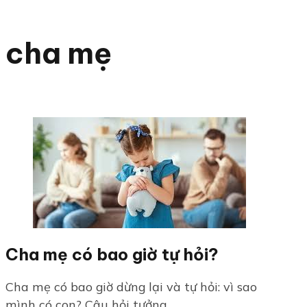
cha mẹ
Cha mẹ có bao giờ tự hỏi?
Cha mẹ có bao giờ dừng lại và tự hỏi: vì sao
mình có con? Câu hỏi tưởng...