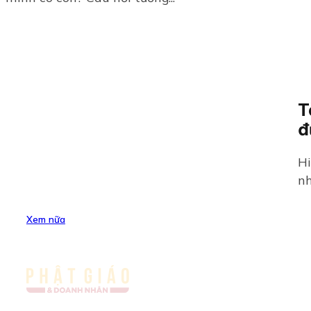
T
đ
Hi
nh
Xem nữa