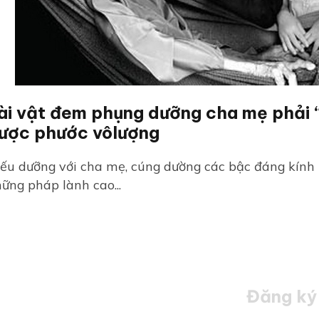
ài vật đem phụng dưỡng cha mẹ phải 
ược phước vôlượng
ếu dưỡng với cha mẹ, cúng dường các bậc đáng kính 
ững pháp lành cao...
Đăng ký 