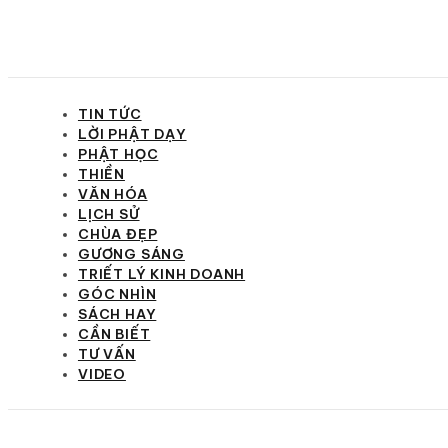
TIN TỨC
LỜI PHẬT DẠY
PHẬT HỌC
THIỀN
VĂN HÓA
LỊCH SỬ
CHÙA ĐẸP
GƯƠNG SÁNG
TRIẾT LÝ KINH DOANH
GÓC NHÌN
SÁCH HAY
CẦN BIẾT
TƯ VẤN
VIDEO