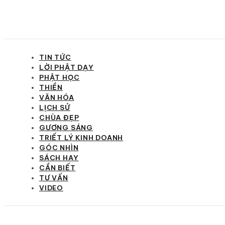
TIN TỨC
LỜI PHẬT DẠY
PHẬT HỌC
THIỀN
VĂN HÓA
LỊCH SỬ
CHÙA ĐẸP
GƯƠNG SÁNG
TRIẾT LÝ KINH DOANH
GÓC NHÌN
SÁCH HAY
CẦN BIẾT
TƯ VẤN
VIDEO