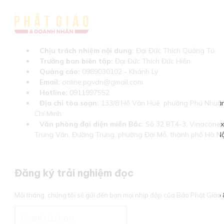
Chịu trách nhiệm nội dung:
Đại Đức Thích Quảng Tú
Trưởng ban biên tập:
Đại Đức Thích Đức Hiển
Quảng cáo:
0989030102 - Khánh Ly
Email:
online.pgvdn@gmail.com
Hotline:
0911997552
Địa chỉ tòa soạn:
133/8 Hồ Văn Huê, phường Phú Nhuận
Chí Minh
Văn phòng đại diện miền Bắc:
Số 32 BT4-3, Vinaconex 
Trung Văn, Đường Trung, phường Đại Mỗ, thành phố Hà Nộ
Đăng ký trải nghiệm đọc
Mỗi tháng, chúng tôi sẽ gửi đến bạn mọi nhịp đập của Báo Phật Giá