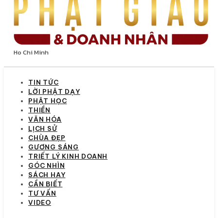
Ho Chi Minh
TIN TỨC
LỜI PHẬT DẠY
PHẬT HỌC
THIỀN
VĂN HÓA
LỊCH SỬ
CHÙA ĐẸP
GƯƠNG SÁNG
TRIẾT LÝ KINH DOANH
GÓC NHÌN
SÁCH HAY
CẦN BIẾT
TƯ VẤN
VIDEO