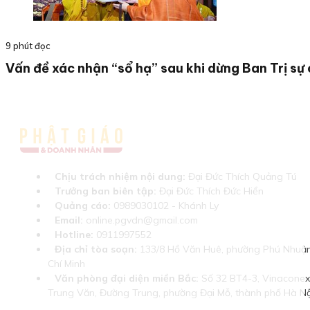
9 phút đọc
Vấn đề xác nhận “sổ hạ” sau khi dừng Ban Trị sự
Chịu trách nhiệm nội dung:
Đại Đức Thích Quảng Tú
Trưởng ban biên tập:
Đại Đức Thích Đức Hiển
Quảng cáo:
0989030102 - Khánh Ly
Email:
online.pgvdn@gmail.com
Hotline:
0911997552
Địa chỉ tòa soạn:
133/8 Hồ Văn Huê, phường Phú Nhuận
Chí Minh
Văn phòng đại diện miền Bắc:
Số 32 BT4-3, Vinaconex 
Trung Văn, Đường Trung, phường Đại Mỗ, thành phố Hà Nộ