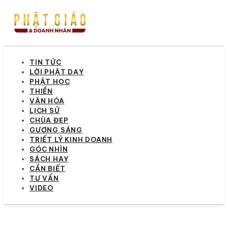
TIN TỨC
LỜI PHẬT DẠY
PHẬT HỌC
THIỀN
VĂN HÓA
LỊCH SỬ
CHÙA ĐẸP
GƯƠNG SÁNG
TRIẾT LÝ KINH DOANH
GÓC NHÌN
SÁCH HAY
CẦN BIẾT
TƯ VẤN
VIDEO