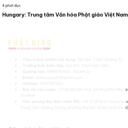
4 phút đọc
Hungary: Trung tâm Văn hóa Phật giáo Việt Nam
Chịu trách nhiệm nội dung:
Đại Đức Thích Quảng Tú
Trưởng ban biên tập:
Đại Đức Thích Đức Hiển
Quảng cáo:
0989030102 - Khánh Ly
Email:
online.pgvdn@gmail.com
Hotline:
0911997552
Địa chỉ tòa soạn:
133/8 Hồ Văn Huê, phường Phú Nhuận
Chí Minh
Văn phòng đại diện miền Bắc:
Số 32 BT4-3, Vinaconex 
Trung Văn, Đường Trung, phường Đại Mỗ, thành phố Hà Nộ