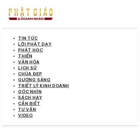
TIN TỨC
LỜI PHẬT DẠY
PHẬT HỌC
THIỀN
VĂN HÓA
LỊCH SỬ
CHÙA ĐẸP
GƯƠNG SÁNG
TRIẾT LÝ KINH DOANH
GÓC NHÌN
SÁCH HAY
CẦN BIẾT
TƯ VẤN
VIDEO