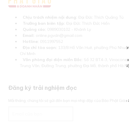
Chịu trách nhiệm nội dung:
Đại Đức Thích Quảng Tú
Trưởng ban biên tập:
Đại Đức Thích Đức Hiển
Quảng cáo:
0989030102 - Khánh Ly
Email:
online.pgvdn@gmail.com
Hotline:
0911997552
Địa chỉ tòa soạn:
133/8 Hồ Văn Huê, phường Phú Nhuận
Chí Minh
Văn phòng đại diện miền Bắc:
Số 32 BT4-3, Vinaconex 
Trung Văn, Đường Trung, phường Đại Mỗ, thành phố Hà Nộ
Đăng ký trải nghiệm đọc
Mỗi tháng, chúng tôi sẽ gửi đến bạn mọi nhịp đập của Báo Phật Giá