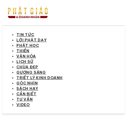
TIN TỨC
LỜI PHẬT DẠY
PHẬT HỌC
THIỀN
VĂN HÓA
LỊCH SỬ
CHÙA ĐẸP
GƯƠNG SÁNG
TRIẾT LÝ KINH DOANH
GÓC NHÌN
SÁCH HAY
CẦN BIẾT
TƯ VẤN
VIDEO