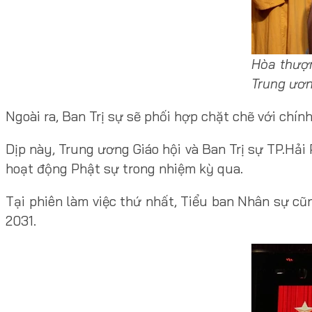
Hòa thượ
Trung ươn
Ngoài ra, Ban Trị sự sẽ phối hợp chặt chẽ với chín
Dịp này, Trung ương Giáo hội và Ban Trị sự TP.Hả
hoạt động Phật sự trong nhiệm kỳ qua.
Tại phiên làm việc thứ nhất, Tiểu ban Nhân sự c
2031.