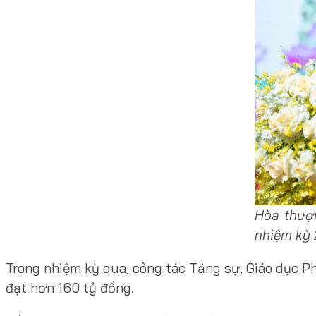
Hòa thượ
nhiệm kỳ
Trong nhiệm kỳ qua, công tác Tăng sự, Giáo dục Ph
đạt hơn 160 tỷ đồng.