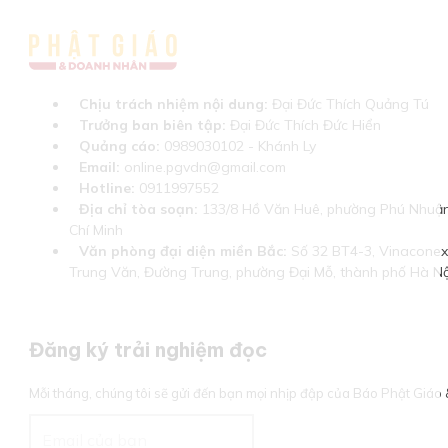
Chịu trách nhiệm nội dung:
Đại Đức Thích Quảng Tú
Trưởng ban biên tập:
Đại Đức Thích Đức Hiển
Quảng cáo:
0989030102 - Khánh Ly
Email:
online.pgvdn@gmail.com
Hotline:
0911997552
Địa chỉ tòa soạn:
133/8 Hồ Văn Huê, phường Phú Nhuận
Chí Minh
Văn phòng đại diện miền Bắc:
Số 32 BT4-3, Vinaconex 
Trung Văn, Đường Trung, phường Đại Mỗ, thành phố Hà Nộ
Đăng ký trải nghiệm đọc
Mỗi tháng, chúng tôi sẽ gửi đến bạn mọi nhịp đập của Báo Phật Giá