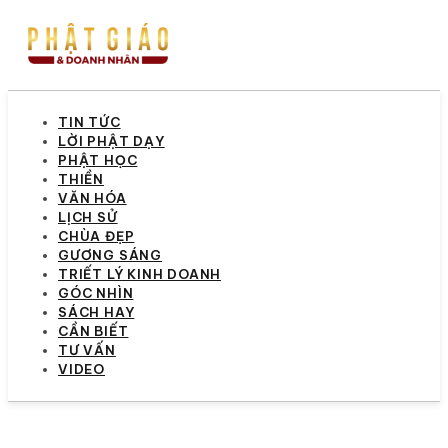
TIN TỨC
LỜI PHẬT DẠY
PHẬT HỌC
THIỀN
VĂN HÓA
LỊCH SỬ
CHÙA ĐẸP
GƯƠNG SÁNG
TRIẾT LÝ KINH DOANH
GÓC NHÌN
SÁCH HAY
CẦN BIẾT
TƯ VẤN
VIDEO