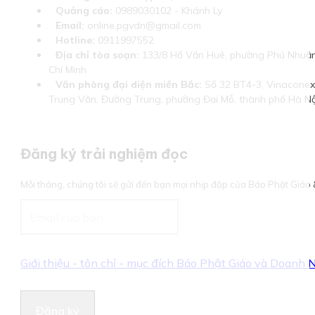
Quảng cáo:
0989030102 - Khánh Ly
Email:
online.pgvdn@gmail.com
Hotline:
0911997552
Địa chỉ tòa soạn:
133/8 Hồ Văn Huê, phường Phú Nhuận
Chí Minh
Văn phòng đại diện miền Bắc:
Số 32 BT4-3, Vinaconex 
Trung Văn, Đường Trung, phường Đại Mỗ, thành phố Hà Nộ
Đăng ký trải nghiệm đọc
Mỗi tháng, chúng tôi sẽ gửi đến bạn mọi nhịp đập của Báo Phật Giá
Giới thiệu - tôn chỉ - mục đích Báo Phật Giáo và Doanh
Đăng ký