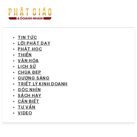
TIN TỨC
LỜI PHẬT DẠY
PHẬT HỌC
THIỀN
VĂN HÓA
LỊCH SỬ
CHÙA ĐẸP
GƯƠNG SÁNG
TRIẾT LÝ KINH DOANH
GÓC NHÌN
SÁCH HAY
CẦN BIẾT
TƯ VẤN
VIDEO