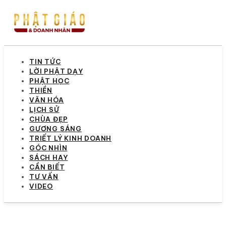
TIN TỨC
LỜI PHẬT DẠY
PHẬT HỌC
THIỀN
VĂN HÓA
LỊCH SỬ
CHÙA ĐẸP
GƯƠNG SÁNG
TRIẾT LÝ KINH DOANH
GÓC NHÌN
SÁCH HAY
CẦN BIẾT
TƯ VẤN
VIDEO