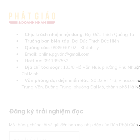
Chịu trách nhiệm nội dung:
Đại Đức Thích Quảng Tú
Trưởng ban biên tập:
Đại Đức Thích Đức Hiển
Quảng cáo:
0989030102 - Khánh Ly
Email:
online.pgvdn@gmail.com
Hotline:
0911997552
Địa chỉ tòa soạn:
133/8 Hồ Văn Huê, phường Phú Nhuận
Chí Minh
Văn phòng đại diện miền Bắc:
Số 32 BT4-3, Vinaconex 
Trung Văn, Đường Trung, phường Đại Mỗ, thành phố Hà Nộ
Đăng ký trải nghiệm đọc
Mỗi tháng, chúng tôi sẽ gửi đến bạn mọi nhịp đập của Báo Phật Giá