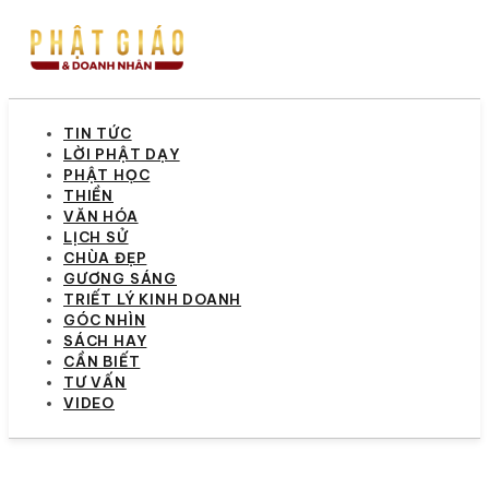
TIN TỨC
LỜI PHẬT DẠY
PHẬT HỌC
THIỀN
VĂN HÓA
LỊCH SỬ
CHÙA ĐẸP
GƯƠNG SÁNG
TRIẾT LÝ KINH DOANH
GÓC NHÌN
SÁCH HAY
CẦN BIẾT
TƯ VẤN
VIDEO