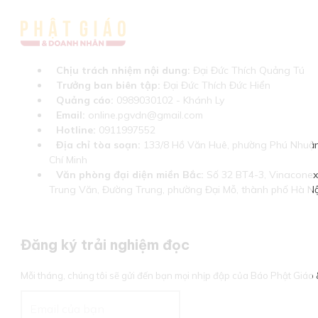
Chịu trách nhiệm nội dung:
Đại Đức Thích Quảng Tú
Trưởng ban biên tập:
Đại Đức Thích Đức Hiển
Quảng cáo:
0989030102 - Khánh Ly
Email:
online.pgvdn@gmail.com
Hotline:
0911997552
Địa chỉ tòa soạn:
133/8 Hồ Văn Huê, phường Phú Nhuận
Chí Minh
Văn phòng đại diện miền Bắc:
Số 32 BT4-3, Vinaconex 
Trung Văn, Đường Trung, phường Đại Mỗ, thành phố Hà Nộ
Đăng ký trải nghiệm đọc
Mỗi tháng, chúng tôi sẽ gửi đến bạn mọi nhịp đập của Báo Phật Giá