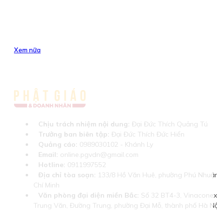
Xem nữa
Chịu trách nhiệm nội dung:
Đại Đức Thích Quảng Tú
Trưởng ban biên tập:
Đại Đức Thích Đức Hiển
Quảng cáo:
0989030102 - Khánh Ly
Email:
online.pgvdn@gmail.com
Hotline:
0911997552
Địa chỉ tòa soạn:
133/8 Hồ Văn Huê, phường Phú Nhuận
Chí Minh
Văn phòng đại diện miền Bắc:
Số 32 BT4-3, Vinaconex 
Trung Văn, Đường Trung, phường Đại Mỗ, thành phố Hà Nộ