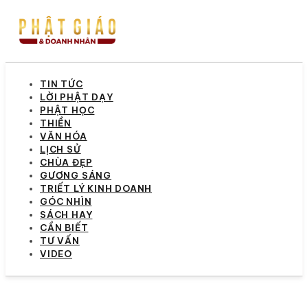
TIN TỨC
LỜI PHẬT DẠY
PHẬT HỌC
THIỀN
VĂN HÓA
LỊCH SỬ
CHÙA ĐẸP
GƯƠNG SÁNG
TRIẾT LÝ KINH DOANH
GÓC NHÌN
SÁCH HAY
CẦN BIẾT
TƯ VẤN
VIDEO