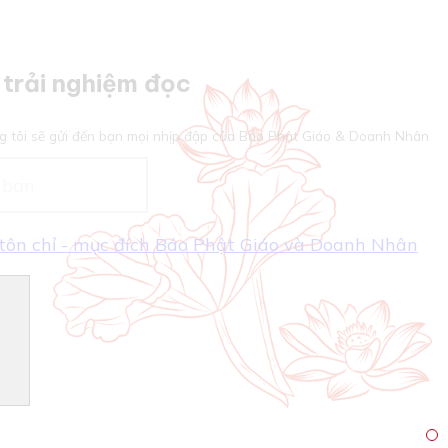
trải nghiệm đọc
g tôi sẽ gửi đến bạn mọi nhịp đập của Báo Phật Giáo & Doanh Nhân
- tôn chỉ - mục đích Báo Phật Giáo và Doanh Nhân