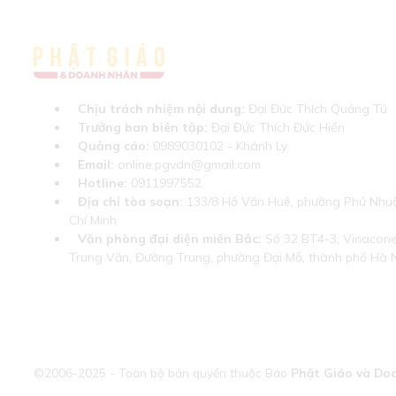
Chịu trách nhiệm nội dung:
Đại Đức Thích Quảng Tú
Trưởng ban biên tập:
Đại Đức Thích Đức Hiển
Quảng cáo:
0989030102 - Khánh Ly
Email:
online.pgvdn@gmail.com
Hotline:
0911997552
Địa chỉ tòa soạn:
133/8 Hồ Văn Huê, phường Phú Nhuậ
Chí Minh
Văn phòng đại diện miền Bắc:
Số 32 BT4-3, Vinaconex
Trung Văn, Đường Trung, phường Đại Mỗ, thành phố Hà 
©2006-2025 - Toàn bộ bản quyền thuộc Báo
Phật Giáo và Do