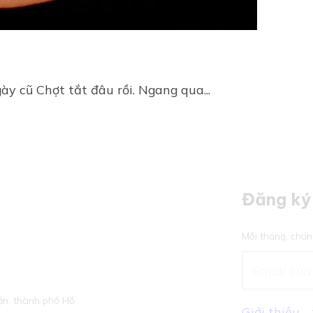
y cũ Chợt tắt đâu rồi. Ngang qua...
Đăng ký 
Mỗi tháng, chún
n, thành phố Hồ
Giới thiệu 