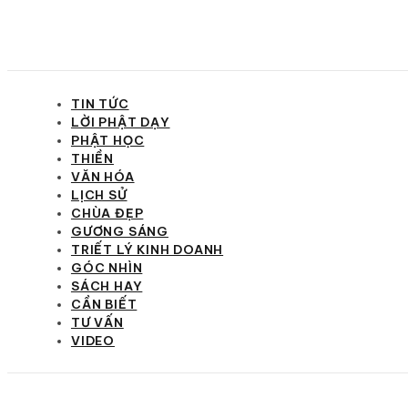
TIN TỨC
LỜI PHẬT DẠY
PHẬT HỌC
THIỀN
VĂN HÓA
LỊCH SỬ
CHÙA ĐẸP
GƯƠNG SÁNG
TRIẾT LÝ KINH DOANH
GÓC NHÌN
SÁCH HAY
CẦN BIẾT
TƯ VẤN
VIDEO