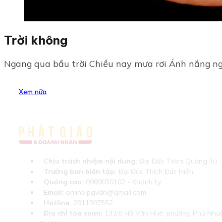
Trời không
Ngang qua bầu trời Chiều nay mưa rơi Ánh nắng ngà
Xem nữa
Chịu trách nhiệm nội dung:
Đại Đức Thích Quảng Tú
Trưởng ban biên tập:
Đại Đức Thích Đức Hiển
Quảng cáo:
0989030102 - Khánh Ly
Email:
online.pgvdn@gmail.com
Hotline:
0911997552
Địa chỉ tòa soạn:
133/8 Hồ Văn Huê, phường Phú Nhuậ