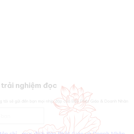
trải nghiệm đọc
g tôi sẽ gửi đến bạn mọi nhịp đập của Báo Phật Giáo & Doanh Nhân
- tôn chỉ - mục đích Báo Phật Giáo và Doanh Nhân