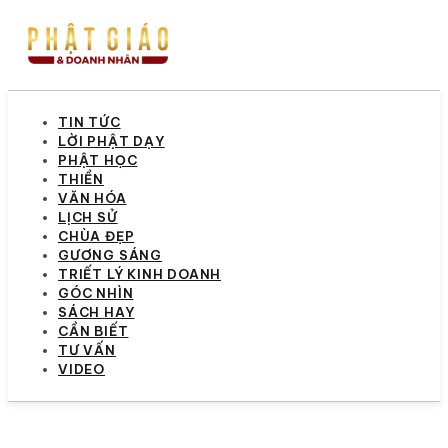
TIN TỨC
LỜI PHẬT DẠY
PHẬT HỌC
THIỀN
VĂN HÓA
LỊCH SỬ
CHÙA ĐẸP
GƯƠNG SÁNG
TRIẾT LÝ KINH DOANH
GÓC NHÌN
SÁCH HAY
CẦN BIẾT
TƯ VẤN
VIDEO