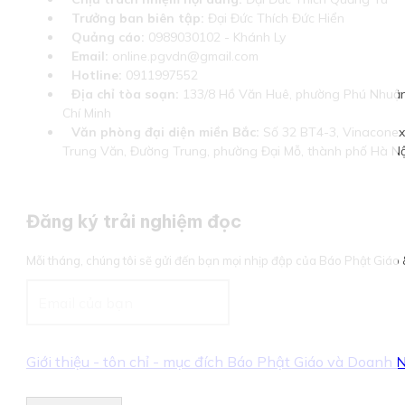
Trưởng ban biên tập:
Đại Đức Thích Đức Hiển
Quảng cáo:
0989030102 - Khánh Ly
Email:
online.pgvdn@gmail.com
Hotline:
0911997552
Địa chỉ tòa soạn:
133/8 Hồ Văn Huê, phường Phú Nhuận
Chí Minh
Văn phòng đại diện miền Bắc:
Số 32 BT4-3, Vinaconex 
Trung Văn, Đường Trung, phường Đại Mỗ, thành phố Hà Nộ
Đăng ký trải nghiệm đọc
Mỗi tháng, chúng tôi sẽ gửi đến bạn mọi nhịp đập của Báo Phật Giá
Giới thiệu - tôn chỉ - mục đích Báo Phật Giáo và Doanh