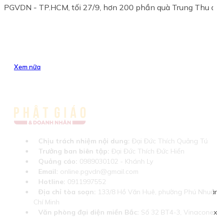
PGVDN - TP.HCM, tối 27/9, hơn 200 phần quà Trung Thu đã
Xem nữa
Chịu trách nhiệm nội dung:
Đại Đức Thích Quảng Tú
Trưởng ban biên tập:
Đại Đức Thích Đức Hiển
Quảng cáo:
0989030102 - Khánh Ly
Email:
online.pgvdn@gmail.com
Hotline:
0911997552
Địa chỉ tòa soạn:
133/8 Hồ Văn Huê, phường Phú Nhuận
Chí Minh
Văn phòng đại diện miền Bắc:
Số 32 BT4-3, Vinaconex 