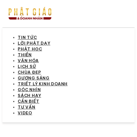
TIN TỨC
LỜI PHẬT DẠY
PHẬT HỌC
THIỀN
VĂN HÓA
LỊCH SỬ
CHÙA ĐẸP
GƯƠNG SÁNG
TRIẾT LÝ KINH DOANH
GÓC NHÌN
SÁCH HAY
CẦN BIẾT
TƯ VẤN
VIDEO