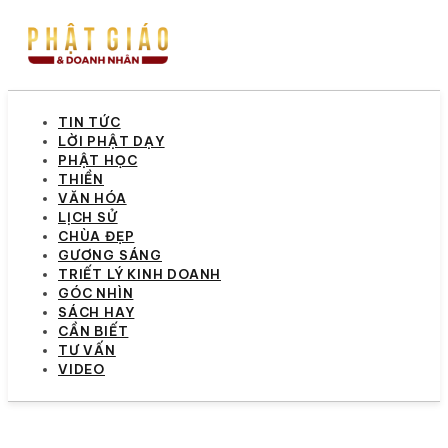
TIN TỨC
LỜI PHẬT DẠY
PHẬT HỌC
THIỀN
VĂN HÓA
LỊCH SỬ
CHÙA ĐẸP
GƯƠNG SÁNG
TRIẾT LÝ KINH DOANH
GÓC NHÌN
SÁCH HAY
CẦN BIẾT
TƯ VẤN
VIDEO