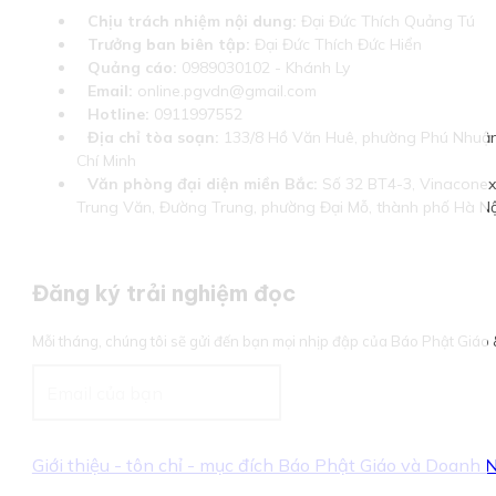
Chịu trách nhiệm nội dung:
Đại Đức Thích Quảng Tú
Trưởng ban biên tập:
Đại Đức Thích Đức Hiển
Quảng cáo:
0989030102 - Khánh Ly
Email:
online.pgvdn@gmail.com
Hotline:
0911997552
Địa chỉ tòa soạn:
133/8 Hồ Văn Huê, phường Phú Nhuận
Chí Minh
Văn phòng đại diện miền Bắc:
Số 32 BT4-3, Vinaconex 
Trung Văn, Đường Trung, phường Đại Mỗ, thành phố Hà Nộ
Đăng ký trải nghiệm đọc
Mỗi tháng, chúng tôi sẽ gửi đến bạn mọi nhịp đập của Báo Phật Giá
Giới thiệu - tôn chỉ - mục đích Báo Phật Giáo và Doanh