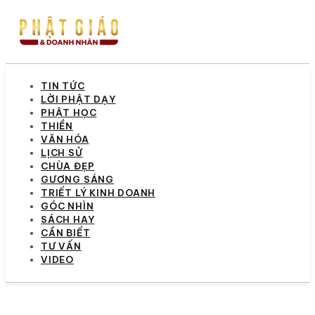
TIN TỨC
LỜI PHẬT DẠY
PHẬT HỌC
THIỀN
VĂN HÓA
LỊCH SỬ
CHÙA ĐẸP
GƯƠNG SÁNG
TRIẾT LÝ KINH DOANH
GÓC NHÌN
SÁCH HAY
CẦN BIẾT
TƯ VẤN
VIDEO