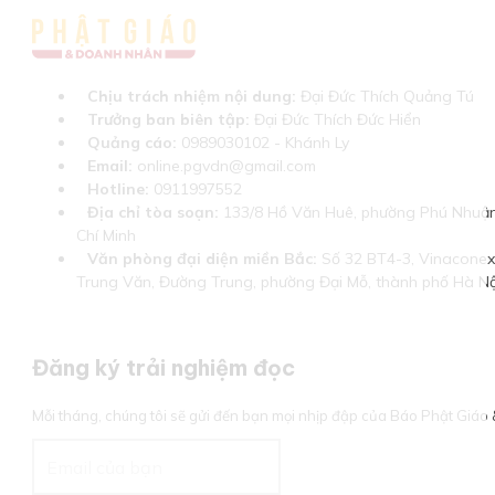
Chịu trách nhiệm nội dung:
Đại Đức Thích Quảng Tú
Trưởng ban biên tập:
Đại Đức Thích Đức Hiển
Quảng cáo:
0989030102 - Khánh Ly
Email:
online.pgvdn@gmail.com
Hotline:
0911997552
Địa chỉ tòa soạn:
133/8 Hồ Văn Huê, phường Phú Nhuận
Chí Minh
Văn phòng đại diện miền Bắc:
Số 32 BT4-3, Vinaconex 
Trung Văn, Đường Trung, phường Đại Mỗ, thành phố Hà Nộ
Đăng ký trải nghiệm đọc
Mỗi tháng, chúng tôi sẽ gửi đến bạn mọi nhịp đập của Báo Phật Giá