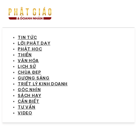
TIN TỨC
LỜI PHẬT DẠY
PHẬT HỌC
THIỀN
VĂN HÓA
LỊCH SỬ
CHÙA ĐẸP
GƯƠNG SÁNG
TRIẾT LÝ KINH DOANH
GÓC NHÌN
SÁCH HAY
CẦN BIẾT
TƯ VẤN
VIDEO