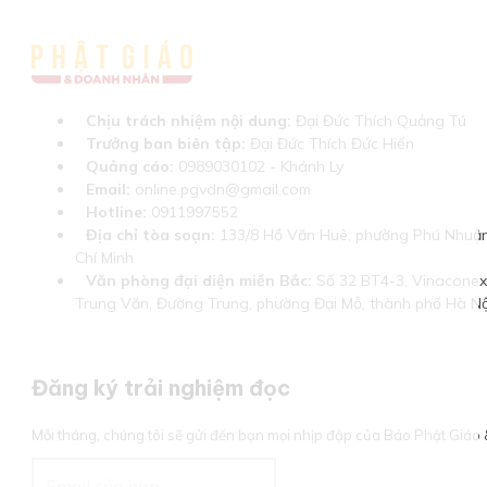
Chịu trách nhiệm nội dung:
Đại Đức Thích Quảng Tú
Trưởng ban biên tập:
Đại Đức Thích Đức Hiển
Quảng cáo:
0989030102 - Khánh Ly
Email:
online.pgvdn@gmail.com
Hotline:
0911997552
Địa chỉ tòa soạn:
133/8 Hồ Văn Huê, phường Phú Nhuận
Chí Minh
Văn phòng đại diện miền Bắc:
Số 32 BT4-3, Vinaconex 
Trung Văn, Đường Trung, phường Đại Mỗ, thành phố Hà Nộ
Đăng ký trải nghiệm đọc
Mỗi tháng, chúng tôi sẽ gửi đến bạn mọi nhịp đập của Báo Phật Giá