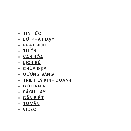
TIN TỨC
LỜI PHẬT DẠY
PHẬT HỌC
THIỀN
VĂN HÓA
LỊCH SỬ
CHÙA ĐẸP
GƯƠNG SÁNG
TRIẾT LÝ KINH DOANH
GÓC NHÌN
SÁCH HAY
CẦN BIẾT
TƯ VẤN
VIDEO