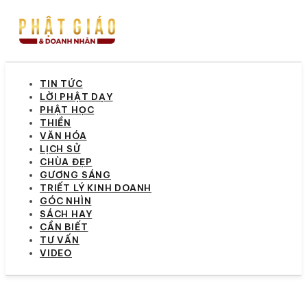
TIN TỨC
LỜI PHẬT DẠY
PHẬT HỌC
THIỀN
VĂN HÓA
LỊCH SỬ
CHÙA ĐẸP
GƯƠNG SÁNG
TRIẾT LÝ KINH DOANH
GÓC NHÌN
SÁCH HAY
CẦN BIẾT
TƯ VẤN
VIDEO