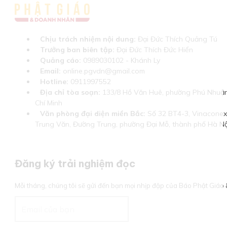
Chịu trách nhiệm nội dung:
Đại Đức Thích Quảng Tú
Trưởng ban biên tập:
Đại Đức Thích Đức Hiển
Quảng cáo:
0989030102 - Khánh Ly
Email:
online.pgvdn@gmail.com
Hotline:
0911997552
Địa chỉ tòa soạn:
133/8 Hồ Văn Huê, phường Phú Nhuận
Chí Minh
Văn phòng đại diện miền Bắc:
Số 32 BT4-3, Vinaconex 
Trung Văn, Đường Trung, phường Đại Mỗ, thành phố Hà Nộ
Đăng ký trải nghiệm đọc
Mỗi tháng, chúng tôi sẽ gửi đến bạn mọi nhịp đập của Báo Phật Giá