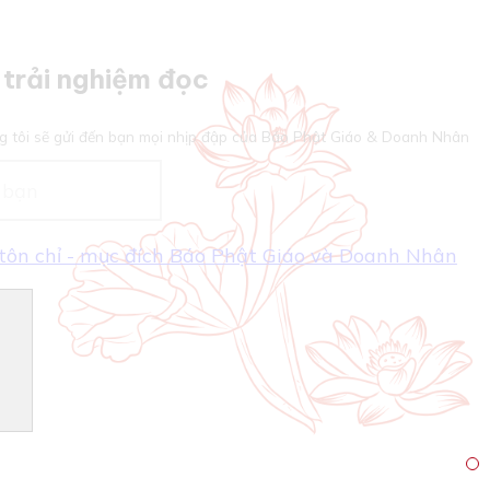
trải nghiệm đọc
g tôi sẽ gửi đến bạn mọi nhịp đập của Báo Phật Giáo & Doanh Nhân
- tôn chỉ - mục đích Báo Phật Giáo và Doanh Nhân