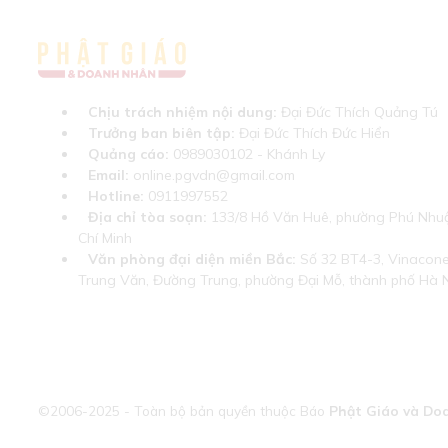
Chịu trách nhiệm nội dung:
Đại Đức Thích Quảng Tú
Trưởng ban biên tập:
Đại Đức Thích Đức Hiển
Quảng cáo:
0989030102 - Khánh Ly
Email:
online.pgvdn@gmail.com
Hotline:
0911997552
Địa chỉ tòa soạn:
133/8 Hồ Văn Huê, phường Phú Nhuậ
Chí Minh
Văn phòng đại diện miền Bắc:
Số 32 BT4-3, Vinaconex
Trung Văn, Đường Trung, phường Đại Mỗ, thành phố Hà 
©2006-2025 - Toàn bộ bản quyền thuộc Báo
Phật Giáo và Do