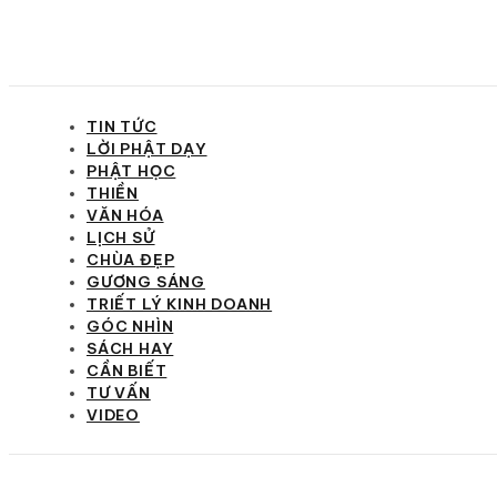
TIN TỨC
LỜI PHẬT DẠY
PHẬT HỌC
THIỀN
VĂN HÓA
LỊCH SỬ
CHÙA ĐẸP
GƯƠNG SÁNG
TRIẾT LÝ KINH DOANH
GÓC NHÌN
SÁCH HAY
CẦN BIẾT
TƯ VẤN
VIDEO