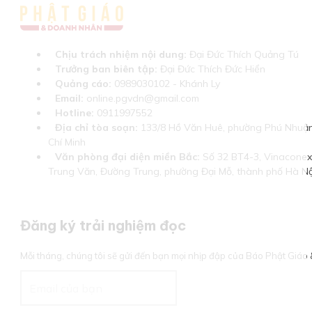
Chịu trách nhiệm nội dung:
Đại Đức Thích Quảng Tú
Trưởng ban biên tập:
Đại Đức Thích Đức Hiển
Quảng cáo:
0989030102 - Khánh Ly
Email:
online.pgvdn@gmail.com
Hotline:
0911997552
Địa chỉ tòa soạn:
133/8 Hồ Văn Huê, phường Phú Nhuận
Chí Minh
Văn phòng đại diện miền Bắc:
Số 32 BT4-3, Vinaconex 
Trung Văn, Đường Trung, phường Đại Mỗ, thành phố Hà Nộ
Đăng ký trải nghiệm đọc
Mỗi tháng, chúng tôi sẽ gửi đến bạn mọi nhịp đập của Báo Phật Giá