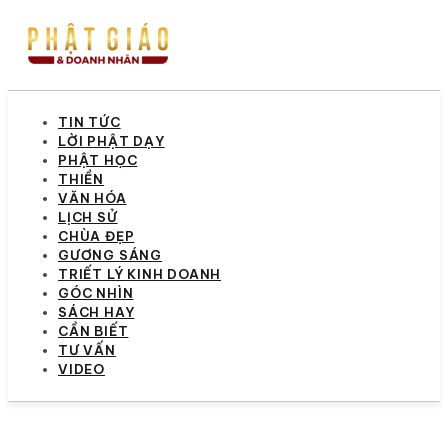
TIN TỨC
LỜI PHẬT DẠY
PHẬT HỌC
THIỀN
VĂN HÓA
LỊCH SỬ
CHÙA ĐẸP
GƯƠNG SÁNG
TRIẾT LÝ KINH DOANH
GÓC NHÌN
SÁCH HAY
CẦN BIẾT
TƯ VẤN
VIDEO