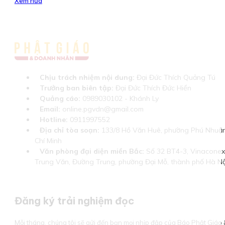
Xem nữa
Chịu trách nhiệm nội dung:
Đại Đức Thích Quảng Tú
Trưởng ban biên tập:
Đại Đức Thích Đức Hiển
Quảng cáo:
0989030102 - Khánh Ly
Email:
online.pgvdn@gmail.com
Hotline:
0911997552
Địa chỉ tòa soạn:
133/8 Hồ Văn Huê, phường Phú Nhuận
Chí Minh
Văn phòng đại diện miền Bắc:
Số 32 BT4-3, Vinaconex 
Trung Văn, Đường Trung, phường Đại Mỗ, thành phố Hà Nộ
Đăng ký trải nghiệm đọc
Mỗi tháng, chúng tôi sẽ gửi đến bạn mọi nhịp đập của Báo Phật Giá