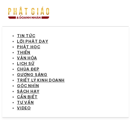
TIN TỨC
LỜI PHẬT DẠY
PHẬT HỌC
THIỀN
VĂN HÓA
LỊCH SỬ
CHÙA ĐẸP
GƯƠNG SÁNG
TRIẾT LÝ KINH DOANH
GÓC NHÌN
SÁCH HAY
CẦN BIẾT
TƯ VẤN
VIDEO