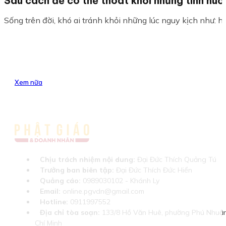
Sáu cách để có thể thoát khỏi những tình huố
Sống trên đời, khó ai tránh khỏi những lúc nguy kịch như: hỏa 
Xem nữa
Chịu trách nhiệm nội dung:
Đại Đức Thích Quảng Tú
Trưởng ban biên tập:
Đại Đức Thích Đức Hiển
Quảng cáo:
0989030102 - Khánh Ly
Email:
online.pgvdn@gmail.com
Hotline:
0911997552
Địa chỉ tòa soạn:
133/8 Hồ Văn Huê, phường Phú Nhuận
Chí Minh