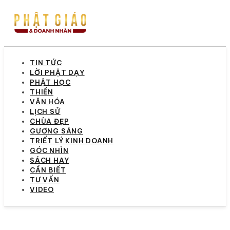
TIN TỨC
LỜI PHẬT DẠY
PHẬT HỌC
THIỀN
VĂN HÓA
LỊCH SỬ
CHÙA ĐẸP
GƯƠNG SÁNG
TRIẾT LÝ KINH DOANH
GÓC NHÌN
SÁCH HAY
CẦN BIẾT
TƯ VẤN
VIDEO