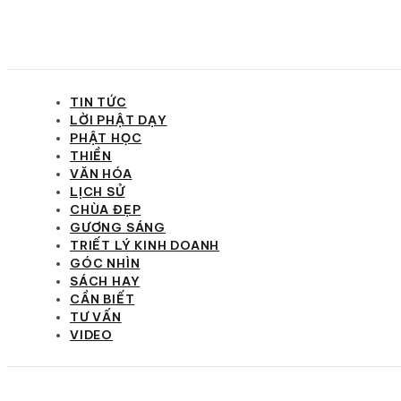
TIN TỨC
LỜI PHẬT DẠY
PHẬT HỌC
THIỀN
VĂN HÓA
LỊCH SỬ
CHÙA ĐẸP
GƯƠNG SÁNG
TRIẾT LÝ KINH DOANH
GÓC NHÌN
SÁCH HAY
CẦN BIẾT
TƯ VẤN
VIDEO