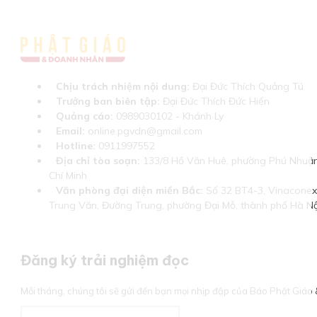
Chịu trách nhiệm nội dung:
Đại Đức Thích Quảng Tú
Trưởng ban biên tập:
Đại Đức Thích Đức Hiển
Quảng cáo:
0989030102 - Khánh Ly
Email:
online.pgvdn@gmail.com
Hotline:
0911997552
Địa chỉ tòa soạn:
133/8 Hồ Văn Huê, phường Phú Nhuận
Chí Minh
Văn phòng đại diện miền Bắc:
Số 32 BT4-3, Vinaconex 
Trung Văn, Đường Trung, phường Đại Mỗ, thành phố Hà Nộ
Đăng ký trải nghiệm đọc
Mỗi tháng, chúng tôi sẽ gửi đến bạn mọi nhịp đập của Báo Phật Giá