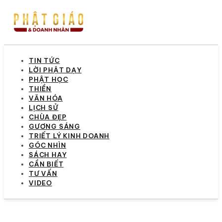
TIN TỨC
LỜI PHẬT DẠY
PHẬT HỌC
THIỀN
VĂN HÓA
LỊCH SỬ
CHÙA ĐẸP
GƯƠNG SÁNG
TRIẾT LÝ KINH DOANH
GÓC NHÌN
SÁCH HAY
CẦN BIẾT
TƯ VẤN
VIDEO