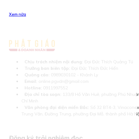
Xem nữa
Chịu trách nhiệm nội dung:
Đại Đức Thích Quảng Tú
Trưởng ban biên tập:
Đại Đức Thích Đức Hiển
Quảng cáo:
0989030102 - Khánh Ly
Email:
online.pgvdn@gmail.com
Hotline:
0911997552
Địa chỉ tòa soạn:
133/8 Hồ Văn Huê, phường Phú Nhuận
Chí Minh
Văn phòng đại diện miền Bắc:
Số 32 BT4-3, Vinaconex 
Trung Văn, Đường Trung, phường Đại Mỗ, thành phố Hà Nộ
Đăng ký trải nghiệm đọc