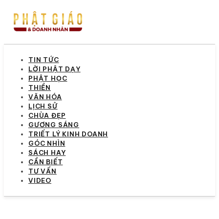
TIN TỨC
LỜI PHẬT DẠY
PHẬT HỌC
THIỀN
VĂN HÓA
LỊCH SỬ
CHÙA ĐẸP
GƯƠNG SÁNG
TRIẾT LÝ KINH DOANH
GÓC NHÌN
SÁCH HAY
CẦN BIẾT
TƯ VẤN
VIDEO