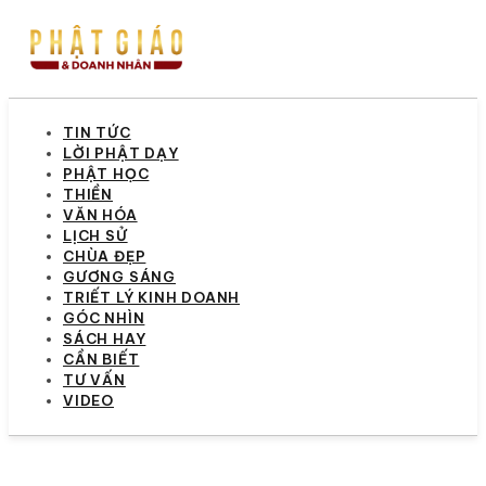
TIN TỨC
LỜI PHẬT DẠY
PHẬT HỌC
THIỀN
VĂN HÓA
LỊCH SỬ
CHÙA ĐẸP
GƯƠNG SÁNG
TRIẾT LÝ KINH DOANH
GÓC NHÌN
SÁCH HAY
CẦN BIẾT
TƯ VẤN
VIDEO