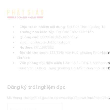
Chịu trách nhiệm nội dung:
Đại Đức Thích Quảng Tú
Trưởng ban biên tập:
Đại Đức Thích Đức Hiển
Quảng cáo:
0989030102 - Khánh Ly
Email:
online.pgvdn@gmail.com
Hotline:
0911997552
Địa chỉ tòa soạn:
133/8 Hồ Văn Huê, phường Phú Nhuận
Chí Minh
Văn phòng đại diện miền Bắc:
Số 32 BT4-3, Vinaconex 
Trung Văn, Đường Trung, phường Đại Mỗ, thành phố Hà Nộ
Đăng ký trải nghiệm đọc
Mỗi tháng, chúng tôi sẽ gửi đến bạn mọi nhịp đập của Báo Phật Giá