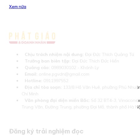
Xem nữa
Chịu trách nhiệm nội dung:
Đại Đức Thích Quảng Tú
Trưởng ban biên tập:
Đại Đức Thích Đức Hiển
Quảng cáo:
0989030102 - Khánh Ly
Email:
online.pgvdn@gmail.com
Hotline:
0911997552
Địa chỉ tòa soạn:
133/8 Hồ Văn Huê, phường Phú Nhuận
Chí Minh
Văn phòng đại diện miền Bắc:
Số 32 BT4-3, Vinaconex 
Trung Văn, Đường Trung, phường Đại Mỗ, thành phố Hà Nộ
Đăng ký trải nghiệm đọc