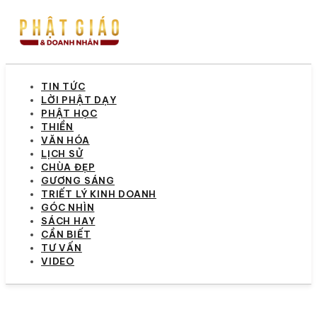
TIN TỨC
LỜI PHẬT DẠY
PHẬT HỌC
THIỀN
VĂN HÓA
LỊCH SỬ
CHÙA ĐẸP
GƯƠNG SÁNG
TRIẾT LÝ KINH DOANH
GÓC NHÌN
SÁCH HAY
CẦN BIẾT
TƯ VẤN
VIDEO