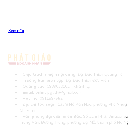
Xem nữa
Chịu trách nhiệm nội dung:
Đại Đức Thích Quảng Tú
Trưởng ban biên tập:
Đại Đức Thích Đức Hiển
Quảng cáo:
0989030102 - Khánh Ly
Email:
online.pgvdn@gmail.com
Hotline:
0911997552
Địa chỉ tòa soạn:
133/8 Hồ Văn Huê, phường Phú Nhuận
Chí Minh
Văn phòng đại diện miền Bắc:
Số 32 BT4-3, Vinaconex 
Trung Văn, Đường Trung, phường Đại Mỗ, thành phố Hà Nộ