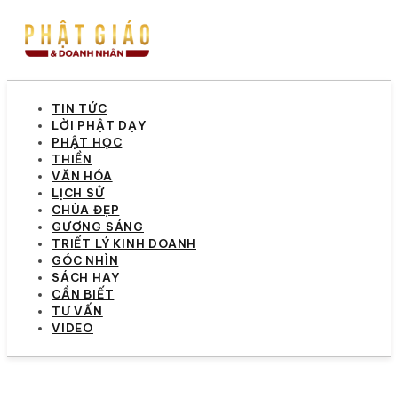
TIN TỨC
LỜI PHẬT DẠY
PHẬT HỌC
THIỀN
VĂN HÓA
LỊCH SỬ
CHÙA ĐẸP
GƯƠNG SÁNG
TRIẾT LÝ KINH DOANH
GÓC NHÌN
SÁCH HAY
CẦN BIẾT
TƯ VẤN
VIDEO