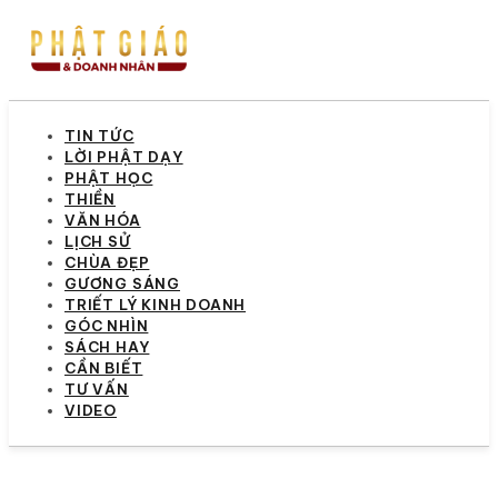
TIN TỨC
LỜI PHẬT DẠY
PHẬT HỌC
THIỀN
VĂN HÓA
LỊCH SỬ
CHÙA ĐẸP
GƯƠNG SÁNG
TRIẾT LÝ KINH DOANH
GÓC NHÌN
SÁCH HAY
CẦN BIẾT
TƯ VẤN
VIDEO