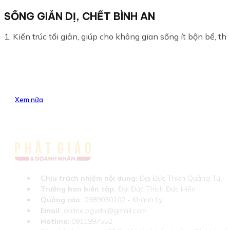
SỐNG GIẢN DỊ, CHẾT BÌNH AN
1. Kiến trúc tối giản, giúp cho không gian sống ít bộn bề, thiề
Xem nữa
Chịu trách nhiệm nội dung:
Đại Đức Thích Quảng Tú
Trưởng ban biên tập:
Đại Đức Thích Đức Hiển
Quảng cáo:
0989030102 - Khánh Ly
Email:
online.pgvdn@gmail.com
Hotline:
0911997552