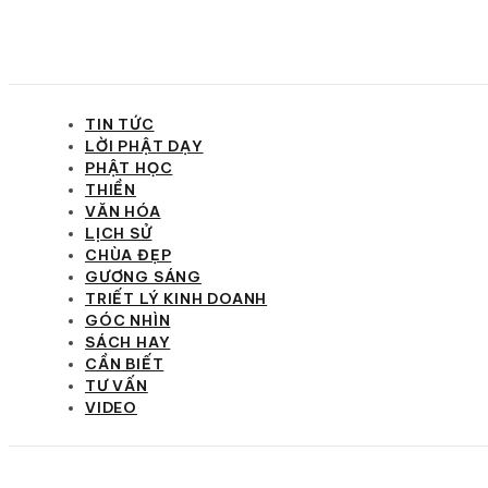
TIN TỨC
LỜI PHẬT DẠY
PHẬT HỌC
THIỀN
VĂN HÓA
LỊCH SỬ
CHÙA ĐẸP
GƯƠNG SÁNG
TRIẾT LÝ KINH DOANH
GÓC NHÌN
SÁCH HAY
CẦN BIẾT
TƯ VẤN
VIDEO