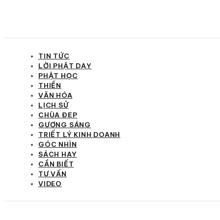
TIN TỨC
LỜI PHẬT DẠY
PHẬT HỌC
THIỀN
VĂN HÓA
LỊCH SỬ
CHÙA ĐẸP
GƯƠNG SÁNG
TRIẾT LÝ KINH DOANH
GÓC NHÌN
SÁCH HAY
CẦN BIẾT
TƯ VẤN
VIDEO