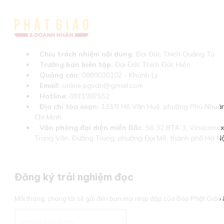
Chịu trách nhiệm nội dung:
Đại Đức Thích Quảng Tú
Trưởng ban biên tập:
Đại Đức Thích Đức Hiển
Quảng cáo:
0989030102 - Khánh Ly
Email:
online.pgvdn@gmail.com
Hotline:
0911997552
Địa chỉ tòa soạn:
133/8 Hồ Văn Huê, phường Phú Nhuận
Chí Minh
Văn phòng đại diện miền Bắc:
Số 32 BT4-3, Vinaconex 
Trung Văn, Đường Trung, phường Đại Mỗ, thành phố Hà Nộ
Đăng ký trải nghiệm đọc
Mỗi tháng, chúng tôi sẽ gửi đến bạn mọi nhịp đập của Báo Phật Giá