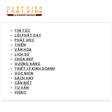
TIN TỨC
LỜI PHẬT DẠY
PHẬT HỌC
THIỀN
VĂN HÓA
LỊCH SỬ
CHÙA ĐẸP
GƯƠNG SÁNG
TRIẾT LÝ KINH DOANH
GÓC NHÌN
SÁCH HAY
CẦN BIẾT
TƯ VẤN
VIDEO