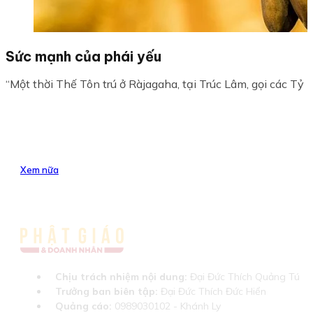
Sức mạnh của phái yếu
“Một thời Thế Tôn trú ở Ràjagaha, tại Trúc Lâm, gọi các Tỷ k
Xem nữa
Chịu trách nhiệm nội dung:
Đại Đức Thích Quảng Tú
Trưởng ban biên tập:
Đại Đức Thích Đức Hiển
Quảng cáo:
0989030102 - Khánh Ly