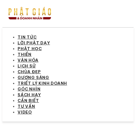
TIN TỨC
LỜI PHẬT DẠY
PHẬT HỌC
THIỀN
VĂN HÓA
LỊCH SỬ
CHÙA ĐẸP
GƯƠNG SÁNG
TRIẾT LÝ KINH DOANH
GÓC NHÌN
SÁCH HAY
CẦN BIẾT
TƯ VẤN
VIDEO