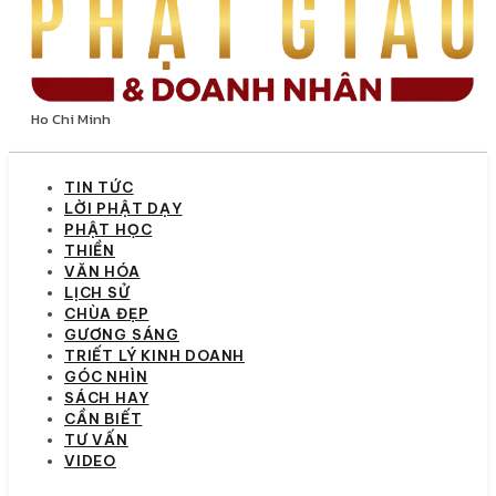
Ho Chi Minh
TIN TỨC
LỜI PHẬT DẠY
PHẬT HỌC
THIỀN
VĂN HÓA
LỊCH SỬ
CHÙA ĐẸP
GƯƠNG SÁNG
TRIẾT LÝ KINH DOANH
GÓC NHÌN
SÁCH HAY
CẦN BIẾT
TƯ VẤN
VIDEO