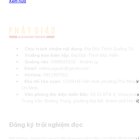
Xem nữa
Chịu trách nhiệm nội dung:
Đại Đức Thích Quảng Tú
Trưởng ban biên tập:
Đại Đức Thích Đức Hiển
Quảng cáo:
0989030102 - Khánh Ly
Email:
online.pgvdn@gmail.com
Hotline:
0911997552
Địa chỉ tòa soạn:
133/8 Hồ Văn Huê, phường Phú Nhuận
Chí Minh
Văn phòng đại diện miền Bắc:
Số 32 BT4-3, Vinaconex 
Trung Văn, Đường Trung, phường Đại Mỗ, thành phố Hà Nộ
Đăng ký trải nghiệm đọc
Mỗi tháng, chúng tôi sẽ gửi đến bạn mọi nhịp đập của Báo Phật Giá