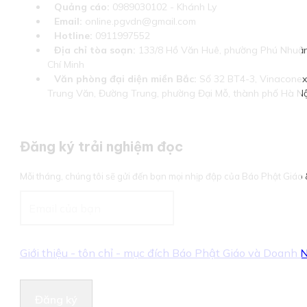
Quảng cáo:
0989030102 - Khánh Ly
Email:
online.pgvdn@gmail.com
Hotline:
0911997552
Địa chỉ tòa soạn:
133/8 Hồ Văn Huê, phường Phú Nhuận
Chí Minh
Văn phòng đại diện miền Bắc:
Số 32 BT4-3, Vinaconex 
Trung Văn, Đường Trung, phường Đại Mỗ, thành phố Hà Nộ
Đăng ký trải nghiệm đọc
Mỗi tháng, chúng tôi sẽ gửi đến bạn mọi nhịp đập của Báo Phật Giá
Giới thiệu - tôn chỉ - mục đích Báo Phật Giáo và Doanh
Đăng ký