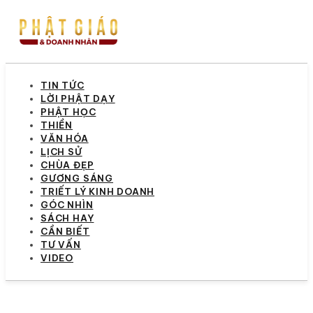
TIN TỨC
LỜI PHẬT DẠY
PHẬT HỌC
THIỀN
VĂN HÓA
LỊCH SỬ
CHÙA ĐẸP
GƯƠNG SÁNG
TRIẾT LÝ KINH DOANH
GÓC NHÌN
SÁCH HAY
CẦN BIẾT
TƯ VẤN
VIDEO