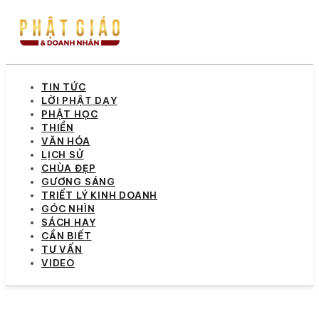
TIN TỨC
LỜI PHẬT DẠY
PHẬT HỌC
THIỀN
VĂN HÓA
LỊCH SỬ
CHÙA ĐẸP
GƯƠNG SÁNG
TRIẾT LÝ KINH DOANH
GÓC NHÌN
SÁCH HAY
CẦN BIẾT
TƯ VẤN
VIDEO