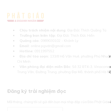
Chịu trách nhiệm nội dung:
Đại Đức Thích Quảng Tú
Trưởng ban biên tập:
Đại Đức Thích Đức Hiển
Quảng cáo:
0989030102 - Khánh Ly
Email:
online.pgvdn@gmail.com
Hotline:
0911997552
Địa chỉ tòa soạn:
133/8 Hồ Văn Huê, phường Phú Nhuận
Chí Minh
Văn phòng đại diện miền Bắc:
Số 32 BT4-3, Vinaconex 
Trung Văn, Đường Trung, phường Đại Mỗ, thành phố Hà Nộ
Đăng ký trải nghiệm đọc
Mỗi tháng, chúng tôi sẽ gửi đến bạn mọi nhịp đập của Báo Phật Giá